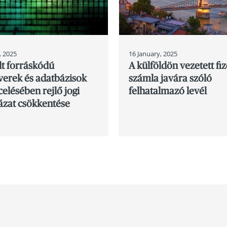
16 January, 2025
, 2025
A külföldön vezetett fiz
lt forráskódú
számla javára szóló
verek és adatbázisok
felhatalmazó levél
celésében rejlő jogi
ázat csökkentése