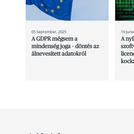
05 September, 2025
19 June
A GDPR mégsem a
A nyí
mindenség joga – döntés az
szoft
álnevesített adatokról
licen
kock