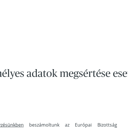
mélyes adatok megsértése eset
yzésünkben
beszámoltunk az Európai Bizottság