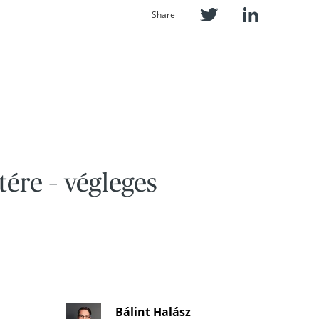
Share
ére – végleges
Bálint Halász