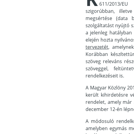
611/2013/EU
szigorúbban, illet
megsértése (data br
szolgáltatást nyújtó 
a jelenleg hatályba
elején hozta nyilván
tervezetét
, amelynek
Korábban készített
szöveg releváns rész
szöveggel, feltünt
rendelkezéseit is.
A Magyar Közlöny 20
került kihirdetésre 
rendelet, amely már
december 12-én lépne
A módosuló rendelke
amelyben egymás mel