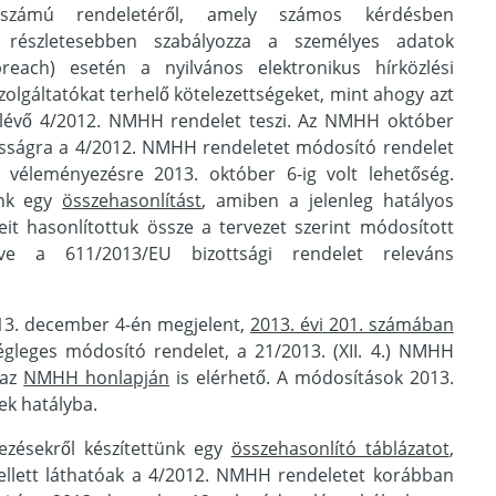
 számú rendeletéről, amely számos kérdésben
ve részletesebben szabályozza a személyes adatok
each) esetén a nyilvános elektronikus hírközlési
szolgáltatókat terhelő kötelezettségeket, mint ahogy azt
n lévő 4/2012. NMHH rendelet teszi. Az NMHH október
osságra a 4/2012. NMHH rendeletet módosító rendelet
 véleményezésre 2013. október 6-ig volt lehetőség.
ünk egy
összehasonlítást
, amiben a jelenleg hatályos
eit hasonlítottuk össze a tervezet szerint módosított
etve a 611/2013/EU bizottsági rendelet releváns
13. december 4-én megjelent,
2013. évi 201. számában
végleges módosító rendelet, a 21/2013. (XII. 4.) NMHH
 az
NMHH honlapján
is elérhető. A módosítások 2013.
k hatályba.
zésekről készítettünk egy
összehasonlító táblázatot
,
lett láthatóak a 4/2012. NMHH rendeletet korábban