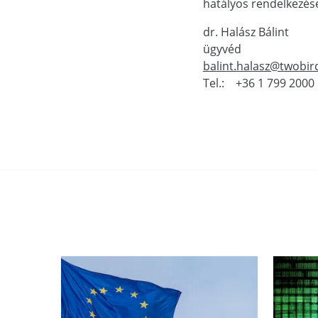
hatályos rendelkezés
dr. Halász Bálint
ügyvéd
balint.halasz@twobi
Tel.: +36 1 799 2000