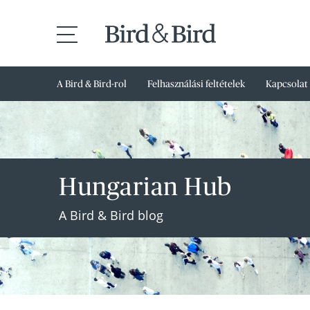
A Bird & Bird-rol
Felhasználási feltételek
Kapcsolat
Hungarian Hub
A Bird & Bird blog